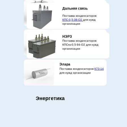
РЖД
Дальняя связь
Поставка конденсаторов
Поставка конденсаторов
МБГЧ
,
КПС-0,5-38-О2
для
КПС-0,5-38-О2
для нужд
нужд организации
организации
Элтеза
НЭРЗ
Поставка конденсаторов
К78-36
Поставка конденсаторов
для нужд организации
КПСпэ-0,5-94-О2 для нужд
организации
Элара
Поставка конденсаторов
К73-14
для нужд организации
Энергетика