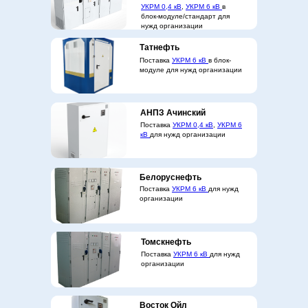
УКРМ 0,4 кВ
,
УКРМ 6 кВ
в
блок-модуле/стандарт для
нужд организации
Татнефть
Поставка
УКРМ 6 кВ
в блок-
модуле для нужд организации
АНПЗ Ачинский
Поставка
УКРМ 0,4 кВ
,
УКРМ 6
кВ
для нужд организации
Белоруснефть
Поставка
УКРМ 6 кВ
для нужд
организации
Томскнефть
Поставка
УКРМ 6 кВ
для нужд
организации
Восток Ойл