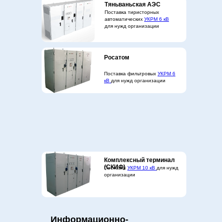
Тяньваньская АЭС
Поставка тиристорных
автоматических
УКРМ 6 кВ
для нужд организации
Росатом
Поставка фильтровых
УКРМ 6
кВ
для нужд организации
Комплексный терминал
(СКИФ)
Поставка
УКРМ 10 кВ
для нужд
организации
Информационно-