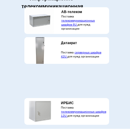
телекоммуникационная
АВ-телеком
сфера
Поставка
телекоммуникационных
шкафов 6U
для нужд
организации
Датакрат
Поставка
серверных шкафов
42U
для нужд организации
ИРБИС
Поставка
телекоммуникационных шкафов
12U
для нужд организации