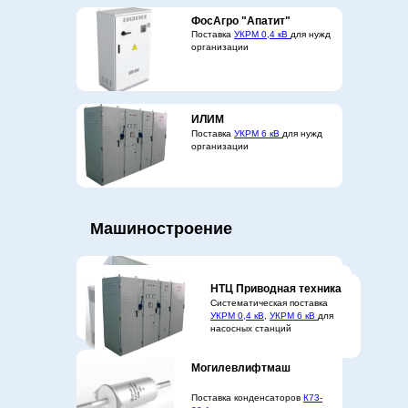
ФосАгро "Апатит"
Поставка
УКРМ 0,4 кВ
для нужд
организации
ИЛИМ
Поставка
УКРМ 6 кВ
для нужд
организации
Машиностроение
Элемаш
Уральский
ААК Прогресс
Поставка тиристорных
УКРМ
НТЦ Приводная техника
Электромеханический
Поставка
Поставка
УКРМ 0,4 кВ
УКРМ 6 кВ
для нужд
для
0,4 кВ
для нужд организации
Систематическая поставка
Завод
нужд организации
организации
УКРМ 0,4 кВ
,
УКРМ 6 кВ
для
насосных станций
Могилевлифтмаш
Поставка конденсаторов
К73-