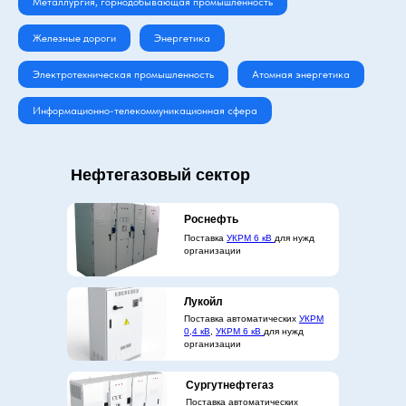
Металлургия, горнодобывающая промышленность
Железные дороги
Энергетика
Электротехническая промышленность
Атомная энергетика
Информационно-телекоммуникационная сфера
Нефтегазовый сектор
Роснефть
Поставка
УКРМ 6 кВ
для нужд
организации
Лукойл
Поставка автоматических
УКРМ
0,4 кВ
,
УКРМ 6 кВ
для нужд
организации
Сургутнефтегаз
Поставка автоматических