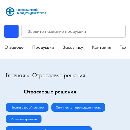
О заводе
Продукция
Заказчику
Контакты
Техн
Главная
Отраслевые решения
»
Отраслевые решения
Нефтегазовый сектор
Химическая промышленность
Машиностроение