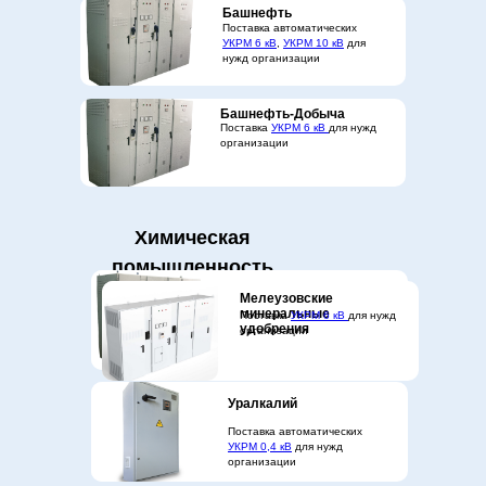
Башнефть
Поставка автоматических
УКРМ 6 кВ
,
УКРМ 10 кВ
для
нужд организации
Башнефть-Добыча
Поставка
УКРМ 6 кВ
для нужд
организации
Химическая
помышленность
СИБУР
Мелеузовские
Поставка нерегулируемых
минеральные
Поставка
УКРМ 6 кВ
для нужд
УКРМ 10 кВ
для нужд
удобрения
организации
организации
Уралкалий
Поставка автоматических
УКРМ 0,4 кВ
для нужд
организации