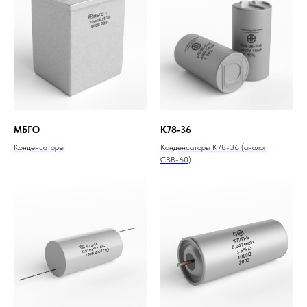
МБГО
К78-36
Конденсаторы
Конденсаторы К78-36 (аналог
СВВ-60)