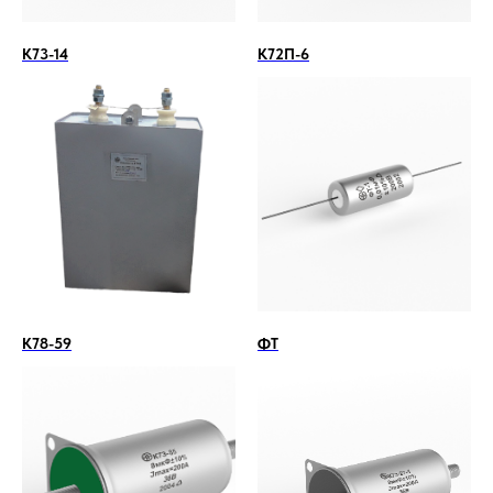
К73-14
К72П-6
К78-59
ФТ