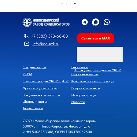
+7 (383) 373-68-88
Связаться в MAX
info@po-nzk.ru
Конденсаторы
Реквизиты
Калькулятор мощности УКРМ
УКРМ
Опросные листы
Комплектующие УКРМ 0,4 кВ
Контакты и схема проезда
Дроссели / реакторы
Вопросы и ответы
Вакуумные контакторы
История завода
Шкафы и щиты
Новости
Кронштейны
ООО «Новосибирский завод конденсаторов»
630098, г. Новосибирск, ул. Часовая, д. 6
ИНН 5408283308, ОГРН 1105476069600