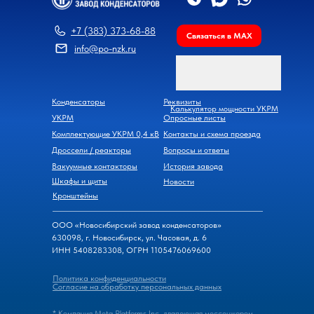
+7 (383) 373-68-88
Связаться в MAX
info@po-nzk.ru
Конденсаторы
Реквизиты
Калькулятор мощности УКРМ
УКРМ
Опросные листы
Комплектующие УКРМ 0,4 кВ
Контакты и схема проезда
Дроссели / реакторы
Вопросы и ответы
Вакуумные контакторы
История завода
Шкафы и щиты
Новости
Кронштейны
ООО «Новосибирский завод конденсаторов»
630098, г. Новосибирск, ул. Часовая, д. 6
ИНН 5408283308, ОГРН 1105476069600
Политика конфиденциальности
Согласие на обработку персональных данных
* Компания Meta Platforms Inc., владеющая мессенжером