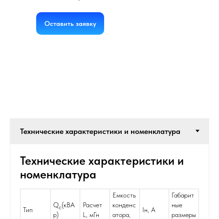
Оставить заявку
Технические характеристики и
номенклатура
Емкость
Габарит
Q
(кВА
Расчет
конденс
ные
с
Тип
Iн, А
р)
L, мГн
атора,
размеры