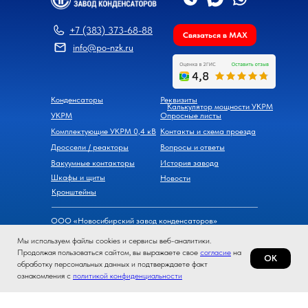
+7 (383) 373-68-88
Связаться в MAX
info@po-nzk.ru
Конденсаторы
Реквизиты
Калькулятор мощности УКРМ
УКРМ
Опросные листы
Комплектующие УКРМ 0,4 кВ
Контакты и схема проезда
Дроссели / реакторы
Вопросы и ответы
Вакуумные контакторы
История завода
Шкафы и щиты
Новости
Кронштейны
ООО «Новосибирский завод конденсаторов»
630098, г. Новосибирск, ул. Часовая, д. 6
Мы используем файлы cookies и сервисы веб-аналитики.
ИНН 5408283308, ОГРН 1105476069600
Продолжая пользоваться сайтом, вы выражаете свое
согласие
на
ОК
обработку персональных данных и подтверждаете факт
Политика конфиденциальности
ознакомления с
политикой конфиденциальности
Согласие на обработку персональных данных
* Компания Meta Platforms Inc., владеющая мессенжером