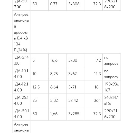
ДА-50.
290х21
50
0,77
3х308
72,3
7.00
6х230
Антирез
онансны
й
дроссел
ь 0,4 кВ
134
Гц(14%)
ДА-5.14
по
5
16,6
3х30
7,2
.00
запросу
ДА-10.1
по
10
8,25
3х62
14,3
4.00
запросу
ДА-12.1
190х93х
12,5
6,64
3х71
18,1
4.00
167
ДА-25.1
240х147
25
3,32
3х142
36,1
4.00
х167
ДА-50.1
290х21
50
1,66
3х285
72,3
4.00
6х230
Антирез
онансны