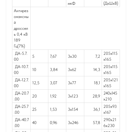
мкФ
(ДхШхВ)
Антирез
онансны
й
дроссел
ь 0,4 кВ
189
Гц(7%)
ДА-5.7.
205х115
5
7,67
3х30
7,2
00
х165
ДА-10.7.
205х115
10
3,84
3х62
14,3
00
х165
ДА-12.7.
205х121
12,5
3,07
3х77
18,1
00
х165
ДА-20.7
240х145
20
1,92
3х123
28,9
.00
х210
ДА-25.7
205х93
25
1,53
3х154
36,1
.00
х167
ДА-40.7
290х21
40
0,96
3х246
57,8
.00
6х230