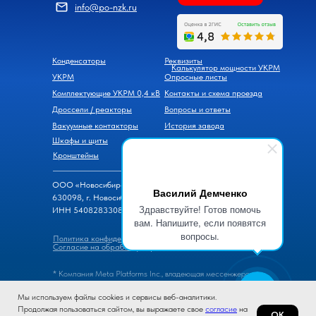
info@po-nzk.ru
Конденсаторы
Реквизиты
Калькулятор мощности УКРМ
УКРМ
Опросные листы
Комплектующие УКРМ 0,4 кВ
Контакты и схема проезда
Дроссели / реакторы
Вопросы и ответы
Вакуумные контакторы
История завода
Шкафы и щиты
Новости
Кронштейны
ООО «Новосибирский завод конденсаторов»
Василий Демченко
630098, г. Новосибирск, ул. Часовая, д. 6
Здравствуйте! Готов помочь
ИНН 5408283308, ОГРН 1105476069600
вам. Напишите, если появятся
вопросы.
Политика конфиденциальности
Согласие на обработку персональных данных
* Компания Meta Platforms Inc., владеющая мессенжером
WhatsApp, признана экстремистской организацией, ее
Мы используем файлы cookies и сервисы веб-аналитики.
деятельность на территории России запрещена.
Продолжая пользоваться сайтом, вы выражаете свое
согласие
на
ОК