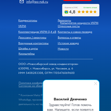
info@po-nzk.ru
Конденсаторы
Реквизиты
Калькулятор мощности УКРМ
УКРМ
Опросные листы
Комплектующие УКРМ 0,4 кВ
Контакты и схема проезда
Дроссели / реакторы
Вопросы и ответы
Вакуумные контакторы
История завода
Шкафы и щиты
Новости
Кронштейны
ООО «Новосибирский завод конденсаторов»
630098, г. Новосибирск, ул. Часовая, д. 6
ИНН 5408283308, ОГРН 1105476069600
Политика конфиденциальности
Согласие на обработку персональных данных
* Компания Meta Platforms Inc., владеющая мессенжером
Василий Демченко
WhatsApp, признана экстремистской организацией, ее
Здравствуйте! Готов помочь
деятельность на территории России запрещена.
вам. Напишите, если появятся