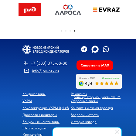
+7 (383) 373-68-88
Связаться в MAX
info@po-nzk.ru
Конденсаторы
Реквизиты
Калькулятор мощности УКРМ
УКРМ
Опросные листы
Комплектующие УКРМ 0,4 кВ
Контакты и схема проезда
Дроссели / реакторы
Вопросы и ответы
Вакуумные контакторы
История завода
Шкафы и щиты
Новости
Кронштейны