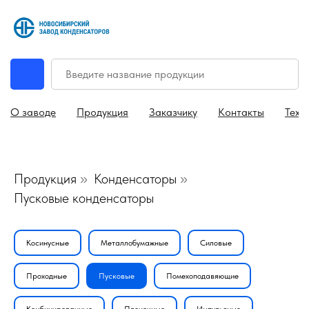
О заводе
Продукция
Заказчику
Контакты
Техн
Продукция
Конденсаторы
»
»
Пусковые конденсаторы
Косинусные
Металлобумажные
Силовые
Проходные
Пусковые
Помехоподавяющие