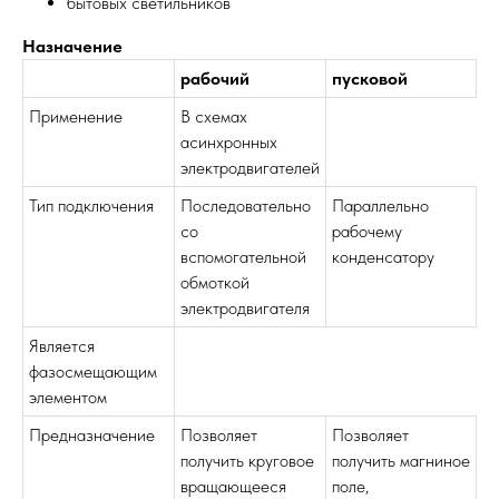
бытовых светильников
Назначение
рабочий
пусковой
Применение
В схемах
асинхронных
электродвигателей
Тип подключения
Последовательно
Параллельно
со
рабочему
вспомогательной
конденсатору
обмоткой
электродвигателя
Является
фазосмещающим
элементом
Предназначение
Позволяет
Позволяет
получить круговое
получить магниное
вращающееся
поле,