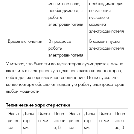
магнитное поле,
необходимое для
необходимое для
повышения
работы
пускового
электродвигателя
момента
электродвигателя
Время включения
В процессе
В момент пуска
работы
электродвигателя
электродвигателя
Учитывая, что ёмкости конденсаторов суммируются, можно
включить в электрическую цепь несколько конденсаторов,
соблюдая их параллельное соединение. Наши пусковые
конденсаторы обеспечат надёжную работу электромоторов
любой мощности.
Технические характеристики
Элект
Диам
Высот
Напр
Элект
Диам
Высот
Напр
ричес
етр,
а, мм
яжени
ричес
етр,
а, мм
яжен
кая
мм
е, В
кая
мм
ие, В