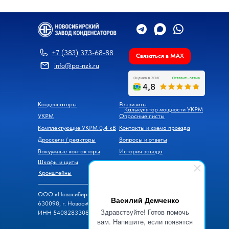
+7 (383) 373-68-88
Связаться в MAX
info@po-nzk.ru
Конденсаторы
Реквизиты
Калькулятор мощности УКРМ
УКРМ
Опросные листы
Комплектующие УКРМ 0,4 кВ
Контакты и схема проезда
Дроссели / реакторы
Вопросы и ответы
Вакуумные контакторы
История завода
Шкафы и щиты
Новости
Кронштейны
ООО «Новосибирский завод конденсаторов»
Василий Демченко
630098, г. Новосибирск, ул. Часовая, д. 6
Здравствуйте! Готов помочь
ИНН 5408283308, ОГРН 1105476069600
вам. Напишите, если появятся