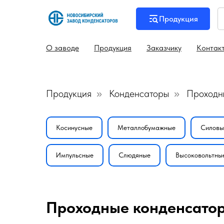
Продукция
О заводе
Продукция
Заказчику
Контак
Продукция
Конденсаторы
Проходн
»
»
Косинусные
Металлобумажные
Силовы
Импульсные
Слюдяные
Высоковольтны
Проходные конденсато