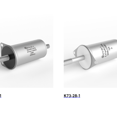
1
К73-28-1