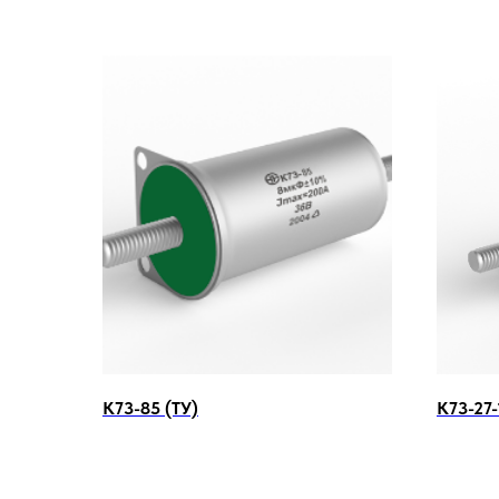
К73-85 (ТУ)
К73-27-