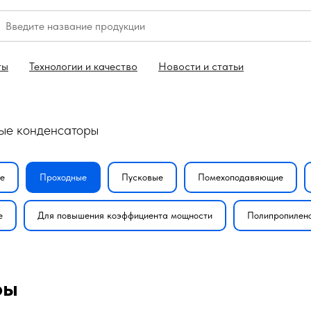
ты
Технологии и качество
Новости и статьи
ые конденсаторы
е
Проходные
Пусковые
Помехоподавяющие
е
Для повышения коэффициента мощности
Полипропилен
ры