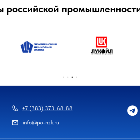
ы российской промышленност
+7 (383) 373-68-88
info@po-nzk.ru