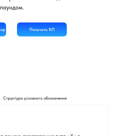
паундом.
тор
Получить КП
Структура условного обозначения
е помехо-подавляющие типа «Х» в