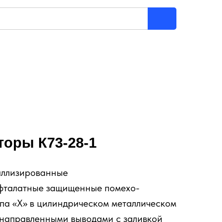
торы К73-28-1
аллизированные
фталатные защищенные помехо-
па «Х» в цилиндрическом металлическом
онаправленными выводами с заливкой