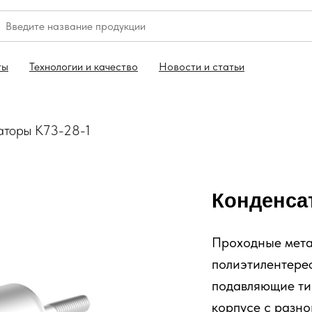
ты
Технологии и качество
Новости и статьи
аторы К73-28-1
Конденса
Проходные мет
полиэтилентере
подавляющие ти
корпусе с разн