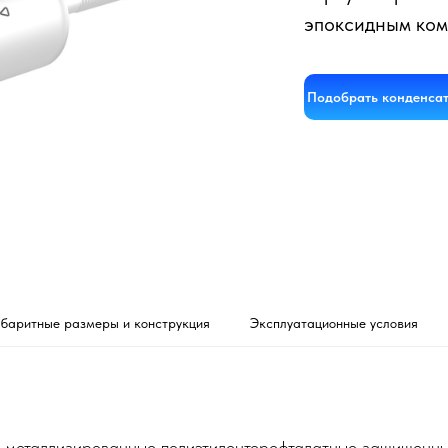
эпоксидным ком
Подобрать конденса
абаритные размеры и конструкция
Эксплуатационные условия
е металлизированные полиэтилентерефталатные защищенны