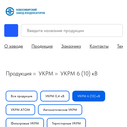
О заводе
Продукция
Заказчику
Контакты
Техн
Продукция
УКРМ
УКРМ 6 (10) кВ
»
»
Вся продукция
УКРМ 0,4 кВ
УКРМ 6 (10) кВ
УКРМ АТОМ
Автоматические УКРМ
Фильтровые УКРМ
Тиристорные УКРМ