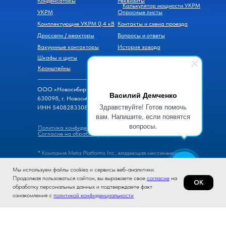
Конденсаторы
Реквизиты
Калькулятор мощности УКРМ
УКРМ
Опросные листы
Комплектующие УКРМ 0,4 кВ
Контакты и схема проезда
Дроссели / реакторы
Вопросы и ответы
Вакуумные контакторы
История завода
Шкафы и щиты
Новости
Кронштейны
ООО «Новосибирский завод конденсаторов»
Василий Демченко
630098, г. Новосибирск, ул. Часовая, д. 6
Здравствуйте! Готов помочь
ИНН 5408283308, ОГРН 1105476069600
вам. Напишите, если появятся
вопросы.
Политика конфиденциальности
Согласие на обработку персональных данных
* Компания Meta Platforms Inc., владеющая мессенжером
WhatsApp, признана экстремистской организацией, ее
Мы используем файлы cookies и сервисы веб-аналитики.
деятельность на территории России запрещена.
Продолжая пользоваться сайтом, вы выражаете свое
согласие
на
ОК
обработку персональных данных и подтверждаете факт
© 2026, Новосибирский завод конденсаторов
ознакомления с
политикой конфиденциальности