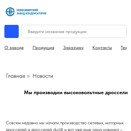
О заводе
Продукция
Заказчику
Контакты
Техн
Главная
Новости
»
Мы производим высоковольтные дроссели
Совсем недавно мы начали производство сетевых, моторных
дросселей и дросселей du/dt и вот уже еще одна новинка –