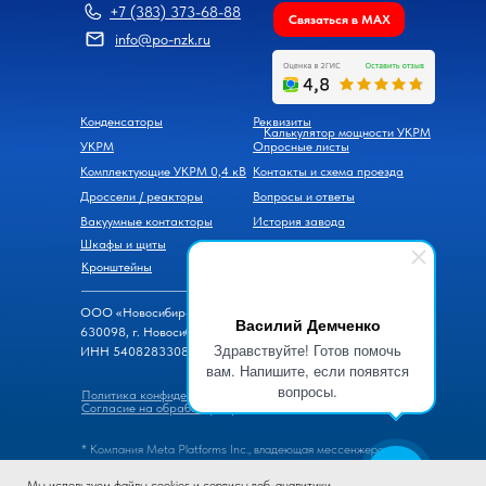
+7 (383) 373-68-88
Связаться в MAX
info@po-nzk.ru
Конденсаторы
Реквизиты
Калькулятор мощности УКРМ
УКРМ
Опросные листы
Комплектующие УКРМ 0,4 кВ
Контакты и схема проезда
Дроссели / реакторы
Вопросы и ответы
Вакуумные контакторы
История завода
Шкафы и щиты
Новости
Кронштейны
ООО «Новосибирский завод конденсаторов»
Василий Демченко
630098, г. Новосибирск, ул. Часовая, д. 6
Здравствуйте! Готов помочь
ИНН 5408283308, ОГРН 1105476069600
вам. Напишите, если появятся
вопросы.
Политика конфиденциальности
Согласие на обработку персональных данных
* Компания Meta Platforms Inc., владеющая мессенжером
WhatsApp, признана экстремистской организацией, ее
Мы используем файлы cookies и сервисы веб-аналитики.