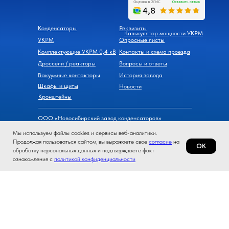
Конденсаторы
Реквизиты
Калькулятор мощности УКРМ
УКРМ
Опросные листы
Комплектующие УКРМ 0,4 кВ
Контакты и схема проезда
Дроссели / реакторы
Вопросы и ответы
Вакуумные контакторы
История завода
Шкафы и щиты
Новости
Кронштейны
ООО «Новосибирский завод конденсаторов»
630098, г. Новосибирск, ул. Часовая, д. 6
Мы используем файлы cookies и сервисы веб-аналитики.
ИНН 5408283308, ОГРН 1105476069600
Продолжая пользоваться сайтом, вы выражаете свое
согласие
на
ОК
обработку персональных данных и подтверждаете факт
Политика конфиденциальности
ознакомления с
политикой конфиденциальности
Согласие на обработку персональных данных
* Компания Meta Platforms Inc., владеющая мессенжером
WhatsApp, признана экстремистской организацией, ее
деятельность на территории России запрещена.
© 2026, Новосибирский завод конденсаторов