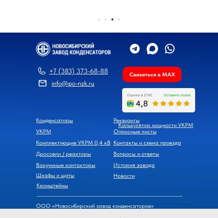
+7 (383) 373-68-88
Связаться в MAX
info@po-nzk.ru
Конденсаторы
Реквизиты
Калькулятор мощности УКРМ
УКРМ
Опросные листы
Комплектующие УКРМ 0,4 кВ
Контакты и схема проезда
Дроссели / реакторы
Вопросы и ответы
Вакуумные контакторы
История завода
Шкафы и щиты
Новости
Кронштейны
ООО «Новосибирский завод конденсаторов»
630098, г. Новосибирск, ул. Часовая, д. 6