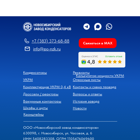
+7 (383) 373-68-88
Связаться в MAX
info@po-nzk.ru
Конденсаторы
Реквизиты
Калькулятор мощности УКРМ
УКРМ
Опросные листы
Комплектующие УКРМ 0,4 кВ
Контакты и схема проезда
Дроссели / реакторы
Вопросы и ответы
Вакуумные контакторы
История завода
Шкафы и щиты
Новости
Кронштейны
ООО «Новосибирский завод конденсаторов»
630098, г. Новосибирск, ул. Часовая, д. 6
ИНН 5408283308, ОГРН 1105476069600