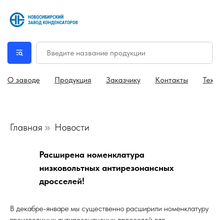
О заводе
Продукция
Заказчику
Контакты
Техн
Главная
Новости
»
Расширена номенклатура
низковольтных антирезонансных
дросселей!
В декабре-январе мы существенно расширили номенклатуру
производимых антирезонансных дросселей для