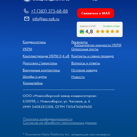
+7 (383) 373-68-88
Связаться в MAX
info@po-nzk.ru
Конденсаторы
Реквизиты
Калькулятор мощности УКРМ
УКРМ
Опросные листы
Комплектующие УКРМ 0,4 кВ
Контакты и схема проезда
Дроссели / реакторы
Вопросы и ответы
Вакуумные контакторы
История завода
Шкафы и щиты
Новости
Кронштейны
ООО «Новосибирский завод конденсаторов»
630098, г. Новосибирск, ул. Часовая, д. 6
ИНН 5408283308, ОГРН 1105476069600
Политика конфиденциальности
Согласие на обработку персональных данных
* Компания Meta Platforms Inc., владеющая мессенжером