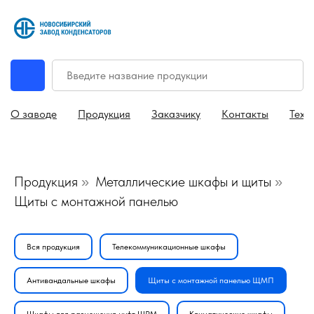
О заводе
Продукция
Заказчику
Контакты
Техн
Продукция
Металлические шкафы и щиты
»
»
Щиты с монтажной панелью
Вся продукция
Телекоммуникационные шкафы
Антивандальные шкафы
Щиты с монтажной панелью ЩМП