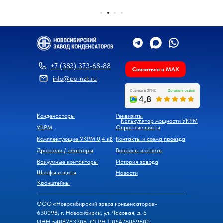
+7 (383) 373-68-88
Связаться в MAX
info@po-nzk.ru
Конденсаторы
Реквизиты
Калькулятор мощности УКРМ
УКРМ
Опросные листы
Комплектующие УКРМ 0,4 кВ
Контакты и схема проезда
Дроссели / реакторы
Вопросы и ответы
Вакуумные контакторы
История завода
Шкафы и щиты
Новости
Кронштейны
ООО «Новосибирский завод конденсаторов»
630098, г. Новосибирск, ул. Часовая, д. 6
ИНН 5408283308, ОГРН 1105476069600