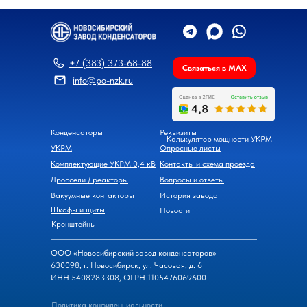
+7 (383) 373-68-88
Связаться в MAX
info@po-nzk.ru
Конденсаторы
Реквизиты
Калькулятор мощности УКРМ
УКРМ
Опросные листы
Комплектующие УКРМ 0,4 кВ
Контакты и схема проезда
Дроссели / реакторы
Вопросы и ответы
Вакуумные контакторы
История завода
Шкафы и щиты
Новости
Кронштейны
ООО «Новосибирский завод конденсаторов»
630098, г. Новосибирск, ул. Часовая, д. 6
ИНН 5408283308, ОГРН 1105476069600
Политика конфиденциальности