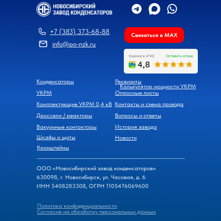
+7 (383) 373-68-88
Связаться в MAX
info@po-nzk.ru
Конденсаторы
Реквизиты
Калькулятор мощности УКРМ
УКРМ
Опросные листы
Комплектующие УКРМ 0,4 кВ
Контакты и схема проезда
Дроссели / реакторы
Вопросы и ответы
Вакуумные контакторы
История завода
Шкафы и щиты
Новости
Кронштейны
ООО «Новосибирский завод конденсаторов»
630098, г. Новосибирск, ул. Часовая, д. 6
ИНН 5408283308, ОГРН 1105476069600
Политика конфиденциальности
Согласие на обработку персональных данных