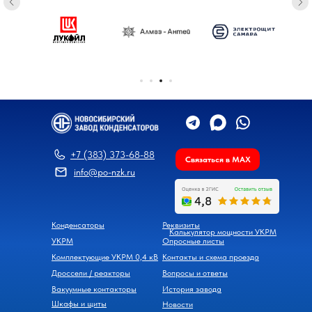
+7 (383) 373-68-88
Связаться в MAX
info@po-nzk.ru
Конденсаторы
Реквизиты
Калькулятор мощности УКРМ
УКРМ
Опросные листы
Комплектующие УКРМ 0,4 кВ
Контакты и схема проезда
Дроссели / реакторы
Вопросы и ответы
Вакуумные контакторы
История завода
Шкафы и щиты
Новости