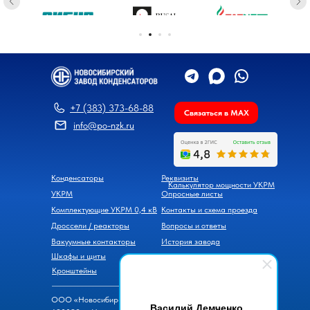
+7 (383) 373-68-88
Связаться в MAX
info@po-nzk.ru
Конденсаторы
Реквизиты
Калькулятор мощности УКРМ
УКРМ
Опросные листы
Комплектующие УКРМ 0,4 кВ
Контакты и схема проезда
Дроссели / реакторы
Вопросы и ответы
Вакуумные контакторы
История завода
Шкафы и щиты
Новости
Кронштейны
ООО «Новосибирский завод конденсаторов»
Василий Демченко