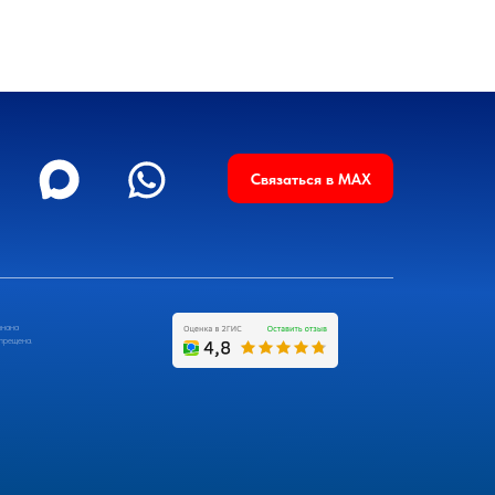
Связаться в MAX
знана
апрещена.