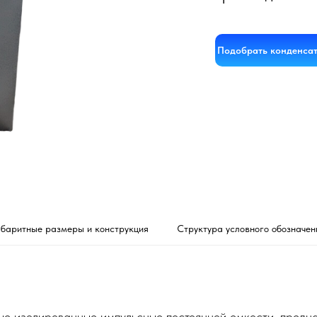
Подобрать конденса
абаритные размеры и конструкция
Структура условного обозначен
 изолированные импульсные постоянной емкости, предна