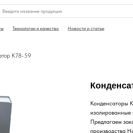
ты
Технологии и качество
Новости и статьи
атор К78-59
Конденсат
Конденсаторы К
изолированные 
Предлагаем зак
производства Н