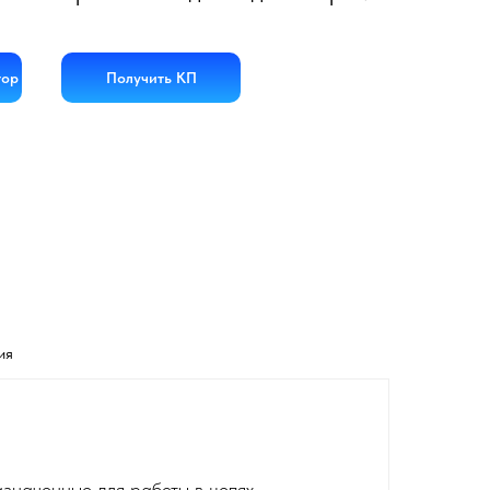
тор
Получить КП
ия
значенные для работы в цепях