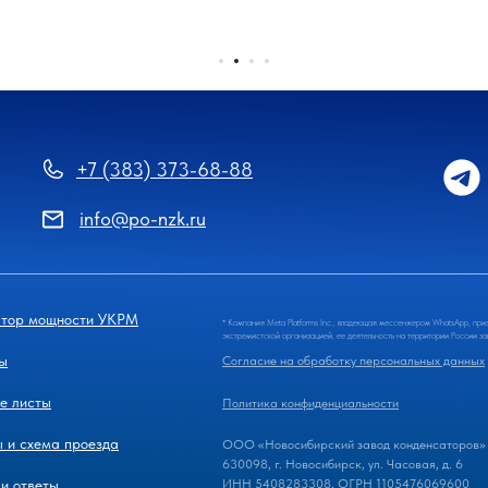
+7 (383) 373-68-88
info@po-nzk.ru
ятор мощности УКРМ
* Компания Meta Platforms Inc., владеющая мессенжером WhatsApp, при
экстремистской организацией, ее деятельность на территории России з
ы
Согласие на обработку персональных данных
е листы
Политика конфиденциальности
 и схема проезда
ООО «Новосибирский завод конденсаторов»
630098, г. Новосибирск, ул. Часовая, д. 6
и ответы
ИНН 5408283308, ОГРН 1105476069600