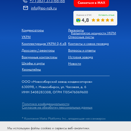
+7 (383) 373-68-88
Связаться в MAX
info@po-nzk.ru
Конденсаторы
Реквизиты
Калькулятор мощности УКРМ
УКРМ
Опросные листы
Комплектующие УКРМ 0,4 кВ
Контакты и схема проезда
Дроссели / реакторы
Вопросы и ответы
Вакуумные контакторы
История завода
Шкафы и щиты
Новости
Кронштейны
ООО «Новосибирский завод конденсаторов»
630098, г. Новосибирск, ул. Часовая, д. 6
ИНН 5408283308, ОГРН 1105476069600
Политика конфиденциальности
Согласие на обработку персональных данных
* Компания Meta Platforms Inc., владеющая мессенжером
WhatsApp, признана экстремистской организацией, ее
Мы используем файлы cookies и сервисы веб-аналитики.
деятельность на территории России запрещена.