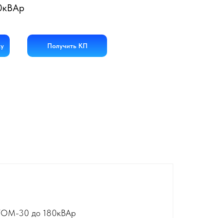
0кВАр
ку
Получить КП
АТОМ-30 до 180кВАр