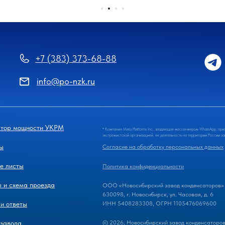
+7 (383) 373-68-88
info@po-nzk.ru
ятор мощности УКРМ
* Компания Meta Platforms Inc., владеющая мессенжером WhatsApp, при
экстремистской организацией, ее деятельность на территории России з
ы
Согласие на обработку персональных данных
е листы
Политика конфиденциальности
 и схема проезда
ООО «Новосибирский завод конденсаторов»
630098, г. Новосибирск, ул. Часовая, д. 6
и ответы
ИНН 5408283308, ОГРН 1105476069600
 завода
© 2026, Новосибирский завод конденсаторо