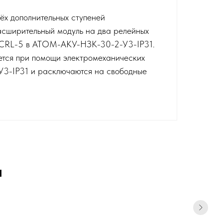
ёх дополнительных ступеней
асширительный модуль на два релейных
и DCRL-5 в АТОМ-АКУ-НЗК-30-2-У3-IP31.
ется при помощи электромеханических
У3-IP31 и расключаются на свободные
и