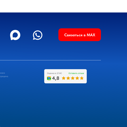
Связаться в MAX
знана
апрещена.
в