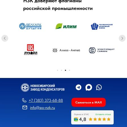
НЗК доверяют флагманы
российской промышленности
+7 (383) 373-68-88
Связаться в MAX
info@po-nzk.ru