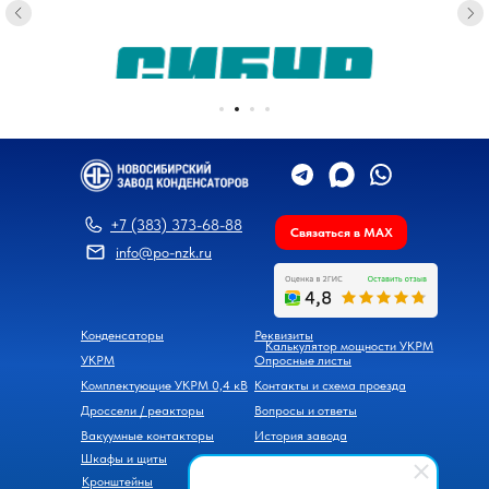
+7 (383) 373-68-88
Связаться в MAX
info@po-nzk.ru
Конденсаторы
Реквизиты
Калькулятор мощности УКРМ
УКРМ
Опросные листы
Комплектующие УКРМ 0,4 кВ
Контакты и схема проезда
Дроссели / реакторы
Вопросы и ответы
Вакуумные контакторы
История завода
Шкафы и щиты
Новости
Кронштейны