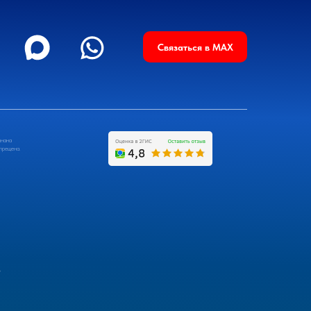
Связаться в MAX
знана
апрещена.
в