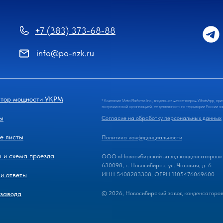
+7 (383) 373-68-88
info@po-nzk.ru
ятор мощности УКРМ
* Компания Meta Platforms Inc., владеющая мессенжером WhatsApp, при
экстремистской организацией, ее деятельность на территории России з
ы
Согласие на обработку персональных данных
е листы
Политика конфиденциальности
 и схема проезда
ООО «Новосибирский завод конденсаторов»
630098, г. Новосибирск, ул. Часовая, д. 6
и ответы
ИНН 5408283308, ОГРН 1105476069600
 завода
© 2026, Новосибирский завод конденсаторо