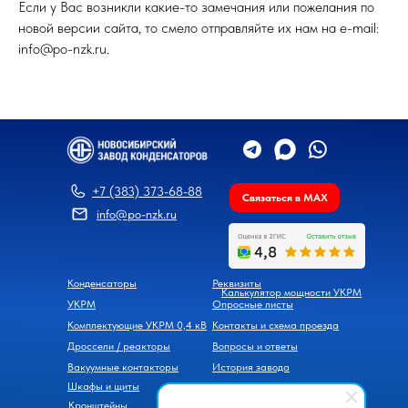
Если у Вас возникли какие-то замечания или пожелания по
новой версии сайта, то смело отправляйте их нам на e-mail:
info@po-nzk.ru.
+7 (383) 373-68-88
Связаться в MAX
info@po-nzk.ru
Конденсаторы
Реквизиты
Калькулятор мощности УКРМ
УКРМ
Опросные листы
Комплектующие УКРМ 0,4 кВ
Контакты и схема проезда
Дроссели / реакторы
Вопросы и ответы
Вакуумные контакторы
История завода
Шкафы и щиты
Новости
Кронштейны