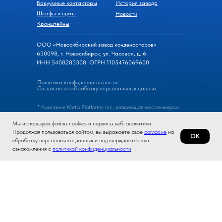
Вакуумные контакторы
История завода
Шкафы и щиты
Новости
Кронштейны
ООО «Новосибирский завод конденсаторов»
630098, г. Новосибирск, ул. Часовая, д. 6
ИНН 5408283308, ОГРН 1105476069600
Политика конфиденциальности
Согласие на обработку персональных данных
* Компания Meta Platforms Inc., владеющая мессенжером
WhatsApp, признана экстремистской организацией, ее
Мы используем файлы cookies и сервисы веб-аналитики.
деятельность на территории России запрещена.
Продолжая пользоваться сайтом, вы выражаете свое
согласие
на
ОК
обработку персональных данных и подтверждаете факт
© 2026, Новосибирский завод конденсаторов
ознакомления с
политикой конфиденциальности