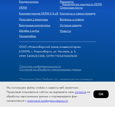
Конденсаторы
Реквизиты
Калькулятор мощности УКРМ
УКРМ
Опросные листы
Комплектующие УКРМ 0,4 кВ
Контакты и схема проезда
Дроссели / реакторы
Вопросы и ответы
Вакуумные контакторы
История завода
Шкафы и щиты
Новости
Кронштейны
ООО «Новосибирский завод конденсаторов»
630098, г. Новосибирск, ул. Часовая, д. 6
ИНН 5408283308, ОГРН 1105476069600
Политика конфиденциальности
Согласие на обработку персональных данных
* Компания Meta Platforms Inc., владеющая мессенжером
WhatsApp, признана экстремистской организацией, ее
Мы используем файлы cookies и сервисы веб-аналитики.
деятельность на территории России запрещена.
Продолжая пользоваться сайтом, вы выражаете свое
согласие
на
ОК
обработку персональных данных и подтверждаете факт
© 2026, Новосибирский завод конденсаторов
ознакомления с
политикой конфиденциальности