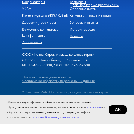
Конденсаторы
Реквизиты
Калькулятор мощности УКРМ
УКРМ
Опросные листы
Комплектующие УКРМ 0,4 кВ
Контакты и схема проезда
Дроссели / реакторы
Вопросы и ответы
Вакуумные контакторы
История завода
Шкафы и щиты
Новости
Кронштейны
ООО «Новосибирский завод конденсаторов»
630098, г. Новосибирск, ул. Часовая, д. 6
ИНН 5408283308, ОГРН 1105476069600
Политика конфиденциальности
Согласие на обработку персональных данных
* Компания Meta Platforms Inc., владеющая мессенжером
WhatsApp, признана экстремистской организацией, ее
Мы используем файлы cookies и сервисы веб-аналитики.
деятельность на территории России запрещена.
Продолжая пользоваться сайтом, вы выражаете свое
согласие
на
ОК
обработку персональных данных и подтверждаете факт
© 2026, Новосибирский завод конденсаторов
ознакомления с
политикой конфиденциальности