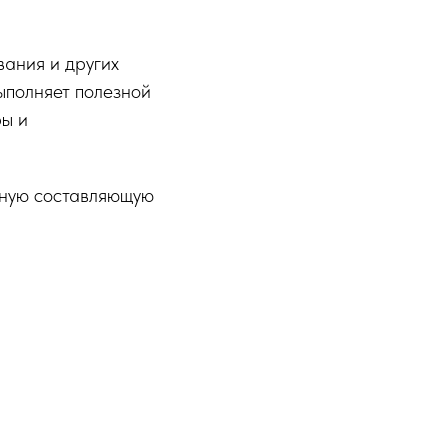
вания и других
ыполняет полезной
ры и
вную составляющую