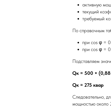
активную мощ
текущий коэф
требуемый ко
По справочным та
при cos φ = 0
при cos φ = 0
Подставляем значе
Qк = 500 × (0,88
Qк = 275 квар
Следовательно, д
мощностью около 