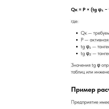
Qк = P × (tg φ₁ − 
где:
Qк — требуем
P — активная 
tg φ₁ — танге
tg φ₂ — танге
Значения tg φ оп
таблиц или инжене
Пример рас
Предприятие имее