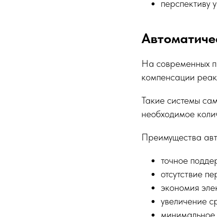
перспективу 
Автоматиче
На современных п
компенсации реак
Такие системы са
необходимое колич
Преимущества ав
точное подде
отсутствие п
экономия эле
увеличение с
минимальное 