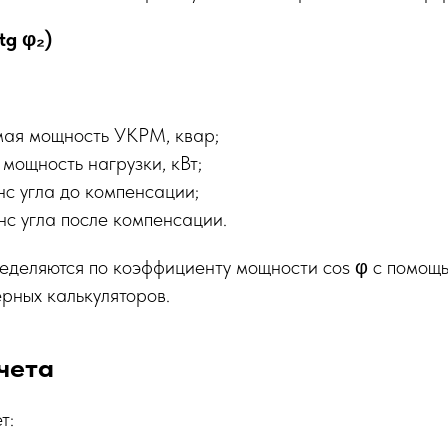
tg φ₂)
ая мощность УКРМ, квар;
мощность нагрузки, кВт;
нс угла до компенсации;
нс угла после компенсации.
ределяются по коэффициенту мощности cos φ с помощ
рных калькуляторов.
чета
т: