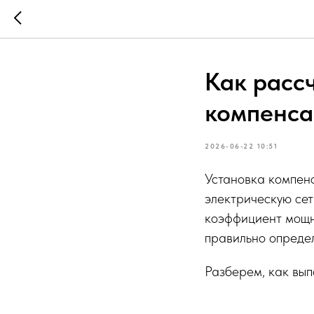
Как расс
компенса
2026-06-22 10:51
Установка компен
электрическую сет
коэффициент мощн
правильно опреде
Разберем, как вып