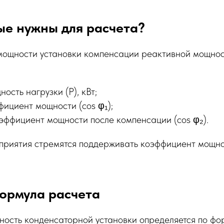
ые нужны для расчета?
мощности установки компенсации реактивной мощно
ость нагрузки (P), кВт;
фициент мощности (cos φ₁);
эффициент мощности после компенсации (cos φ₂).
дприятия стремятся поддерживать коэффициент мощно
ормула расчета
ость конденсаторной установки определяется по фо