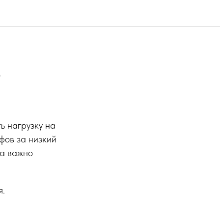
?
ь нагрузку на
фов за низкий
та важно
я.