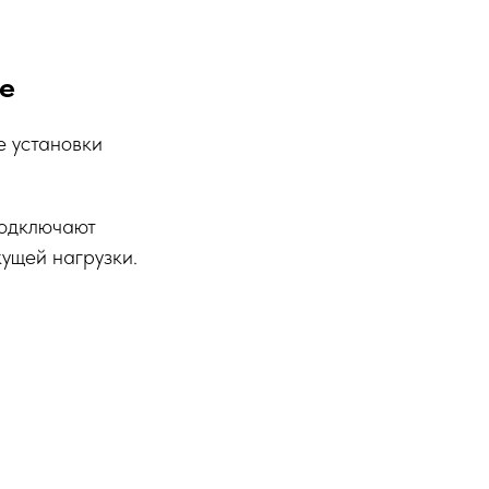
е
е установки
подключают
ущей нагрузки.