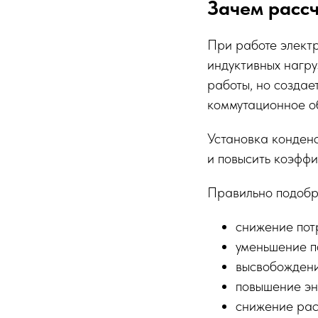
Зачем расс
При работе электр
индуктивных нагру
работы, но создае
коммутационное о
Установка конден
и повысить коэффи
Правильно подобр
снижение пот
уменьшение по
высвобожден
повышение эн
снижение рас